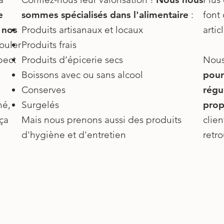
e
sommes spécialisés dans l'alimentaire
:
font 
 nos
Produits artisanaux et locaux
artic
ouler
Produits frais
pect
Produits d’épicerie secs
Nous
Boissons avec ou sans alcool
pour
Conserves
régu
hé,
Surgelés
prop
ça
Mais nous prenons aussi des produits
clien
d'hygiène​ et d'entretien
retro