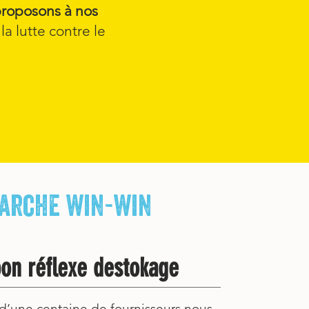
roposons à nos
a lutte contre le
marche win-win
on réflexe destokage
 d’une centaine de fournisseurs nous