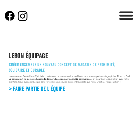
lebon équipage
créer ensemble un nouveau concept de magasin de proximité,
solidaire et durable
Nous sommes Domitille et Cyril Lebon, créateurs de la marque Lebon Destockeur, vos magasins anti-gaspi des Alpes du Sud.
Le concept est né de notre besoin de donner du sens à notre activité commerciale,
en créant un véritable lien avec notre
clientèle. Nous avons embarqué dans l'aventure une équipe aussi enthousiaste que nous. C'est ça, l'esprit Lebon !
> faire partie de l'équipe