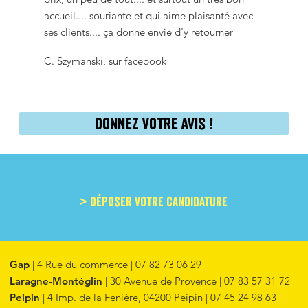
accueil.... souriante et qui aime plaisanté avec
ses clients.... ça donne envie d'y retourner
C. Szymanski, sur facebook
donnez votre avis !
Vous voulez rejoindre notre équipe ?
> déposer votre candidature
Gap
| 4 Rue du commerce | 07 82 73 06 29
Laragne-Montéglin
| 30 Avenue de Provence | 07 83 57 31 72
Peipin
| 4 Imp. de la Fenière, 04200 Peipin | 07 45 24 98 63