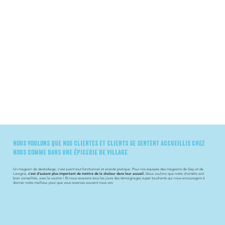
nous voulons que nos clientes et clients se sentent accueillis chez
nous comme dans une épicerie de village
Un magasin de destockage, c'est avant tout fonctionnel et orienté pratique. Pour nos équipes des magasins de Gap et de
Laragne,
c'est d'autant plus important de mettre de la chaleur dans leur accueil.
Nous voulons que notre clientèle soit
bien conseillée, avec le sourire ! Et nous recevons tous les jours des témoignages super touchants qui nous encouragent à
donner notre meilleur, pour que vous reveniez souvent nous voir.